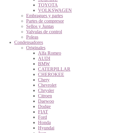
TOYOTA
VOLKSWAGEN
Embragues y partes
Partes de compresor
Sellos y Juntas
Valvulas de control
Poleas
Condensadores
Originales
Alfa Romeo
AUDI
BMW
CATERPILLAR
CHEROKEE
Chery
Chevrolet
Chrysler
Citroen
Daewoo
Dodge
FIAT
Ford
Honda
Hyundai