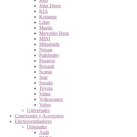
Jeep
John Deere
KIA
Komatsu
Lifan
Mazda
Mercedes Benz
MINI
Mitsubishi
Nissan
Pathfinder
Peugeot
Renault
Scania
Seat
Suzuki
Toyota
Valtra
Volkswagen
Volvo
Universales
Conexiones y Accesorios
Electroventiladores
Originales
Audi