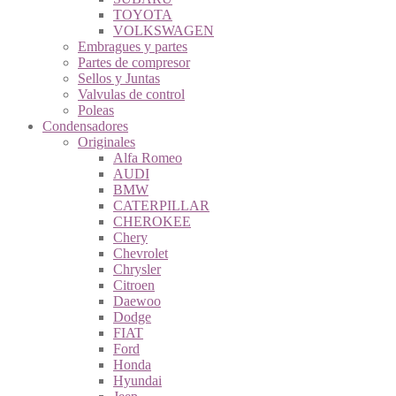
TOYOTA
VOLKSWAGEN
Embragues y partes
Partes de compresor
Sellos y Juntas
Valvulas de control
Poleas
Condensadores
Originales
Alfa Romeo
AUDI
BMW
CATERPILLAR
CHEROKEE
Chery
Chevrolet
Chrysler
Citroen
Daewoo
Dodge
FIAT
Ford
Honda
Hyundai