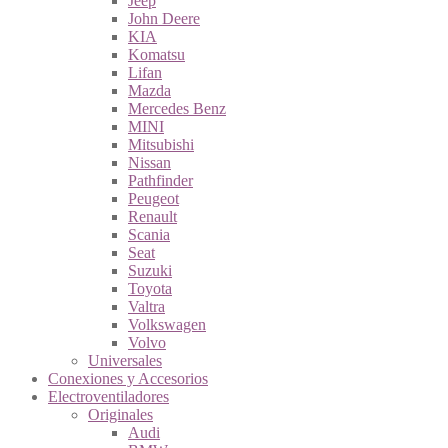
Jeep
John Deere
KIA
Komatsu
Lifan
Mazda
Mercedes Benz
MINI
Mitsubishi
Nissan
Pathfinder
Peugeot
Renault
Scania
Seat
Suzuki
Toyota
Valtra
Volkswagen
Volvo
Universales
Conexiones y Accesorios
Electroventiladores
Originales
Audi