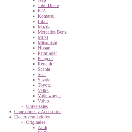
Jeep
John Deere
KIA
Komatsu
Lifan
Mazda
Mercedes Benz
MINI
Mitsubishi
Nissan
Pathfinder
Peugeot
Renault
Scania
Seat
Suzuki
Toyota
Valtra
Volkswagen
Volvo
Universales
Conexiones y Accesorios
Electroventiladores
Originales
Audi