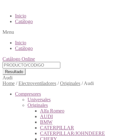
Inicio
Catálogo
Menu
Inicio
Catálogo
Catálogo Online
Resultado
Audi
Home
/
Electroventiladores
/
Originales
/
Audi
Compresores
Universales
Originales
Alfa Romeo
AUDI
BMW
CATERPILLAR
CATERPILLAR/JOHNDEERE
CHERY