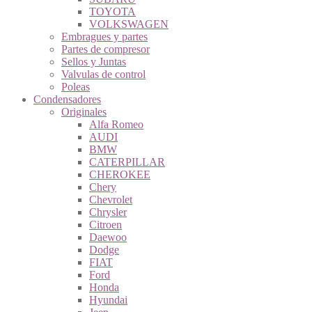
TOYOTA
VOLKSWAGEN
Embragues y partes
Partes de compresor
Sellos y Juntas
Valvulas de control
Poleas
Condensadores
Originales
Alfa Romeo
AUDI
BMW
CATERPILLAR
CHEROKEE
Chery
Chevrolet
Chrysler
Citroen
Daewoo
Dodge
FIAT
Ford
Honda
Hyundai