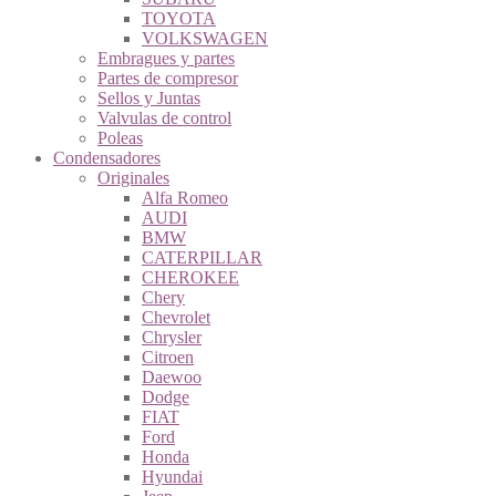
TOYOTA
VOLKSWAGEN
Embragues y partes
Partes de compresor
Sellos y Juntas
Valvulas de control
Poleas
Condensadores
Originales
Alfa Romeo
AUDI
BMW
CATERPILLAR
CHEROKEE
Chery
Chevrolet
Chrysler
Citroen
Daewoo
Dodge
FIAT
Ford
Honda
Hyundai