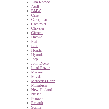
Alfa Romeo
Audi
BMW
Case
Caterpillar
Chevrolet
Chrysler
Citroen
Daewo
Fiat
Ford
Honda
Hyundai
Jeep
John Deere
Land Rover
Massey
Mazda
Mercedes Benz
Mitsubishi
New Holland
Nissan
Peugeot
Renault
Scania