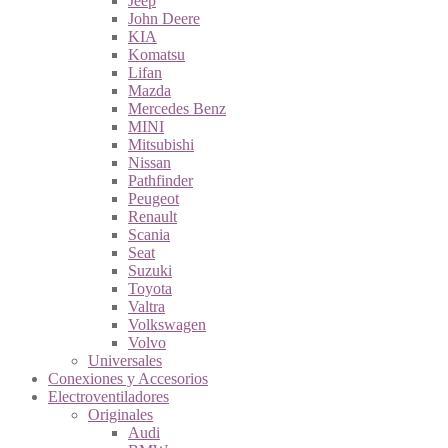
Jeep
John Deere
KIA
Komatsu
Lifan
Mazda
Mercedes Benz
MINI
Mitsubishi
Nissan
Pathfinder
Peugeot
Renault
Scania
Seat
Suzuki
Toyota
Valtra
Volkswagen
Volvo
Universales
Conexiones y Accesorios
Electroventiladores
Originales
Audi