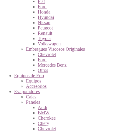
Fiat
Ford
Honda
Hyundai
Nissan
Peugeot
Renault
Toyota
Volkswagen
Embragues Viscosos Originales
Chevrolet
Ford
Mercedes Benz
Otros
Equipos de Frio
Equipos
Accesorios
Evaporadores
Cajas
Paneles
Audi
BMW
Cherokee
Chery
Chevrolet