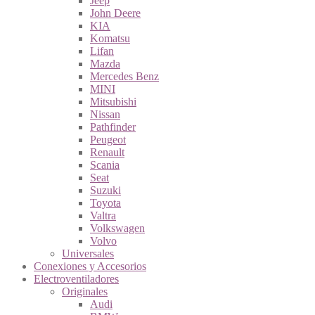
Jeep
John Deere
KIA
Komatsu
Lifan
Mazda
Mercedes Benz
MINI
Mitsubishi
Nissan
Pathfinder
Peugeot
Renault
Scania
Seat
Suzuki
Toyota
Valtra
Volkswagen
Volvo
Universales
Conexiones y Accesorios
Electroventiladores
Originales
Audi