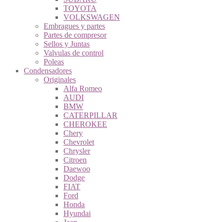
TOYOTA
VOLKSWAGEN
Embragues y partes
Partes de compresor
Sellos y Juntas
Valvulas de control
Poleas
Condensadores
Originales
Alfa Romeo
AUDI
BMW
CATERPILLAR
CHEROKEE
Chery
Chevrolet
Chrysler
Citroen
Daewoo
Dodge
FIAT
Ford
Honda
Hyundai