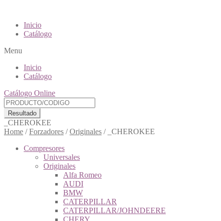
Inicio
Catálogo
Menu
Inicio
Catálogo
Catálogo Online
Resultado
_CHEROKEE
Home
/
Forzadores
/
Originales
/
_CHEROKEE
Compresores
Universales
Originales
Alfa Romeo
AUDI
BMW
CATERPILLAR
CATERPILLAR/JOHNDEERE
CHERY