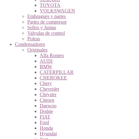
TOYOTA
VOLKSWAGEN
Embragues y partes
Partes de compresor
Sellos y Juntas
Valvulas de control
Poleas
Condensadores
Originales
Alfa Romeo
AUDI
BMW
CATERPILLAR
CHEROKEE
Chery
Chevrolet
Chrysler
Citroen
Daewoo
Dodge
FIAT
Ford
Honda
Hyundai