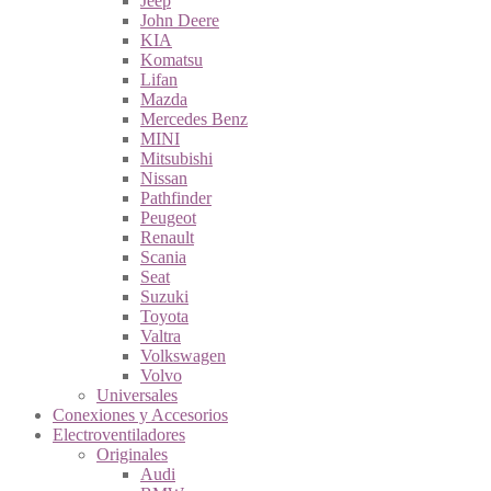
Jeep
John Deere
KIA
Komatsu
Lifan
Mazda
Mercedes Benz
MINI
Mitsubishi
Nissan
Pathfinder
Peugeot
Renault
Scania
Seat
Suzuki
Toyota
Valtra
Volkswagen
Volvo
Universales
Conexiones y Accesorios
Electroventiladores
Originales
Audi