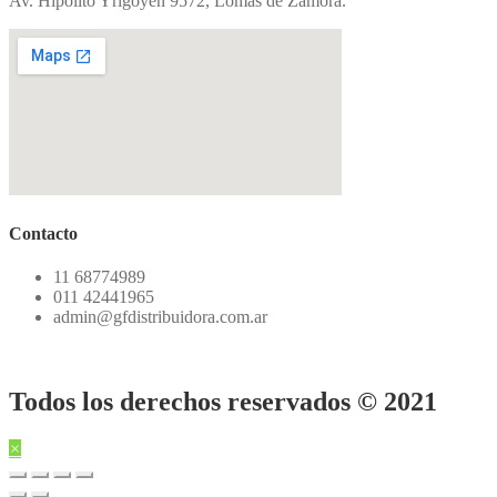
Av. Hipólito Yrigoyen 9572, Lomas de Zamora.
Contacto
11 68774989
011 42441965
admin@gfdistribuidora.com.ar
Todos los derechos reservados © 2021
×