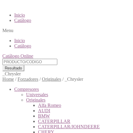
Inicio
Catálogo
Menu
Inicio
Catálogo
Catálogo Online
Resultado
_Chrysler
Home
/
Forzadores
/
Originales
/
_Chrysler
Compresores
Universales
Originales
Alfa Romeo
AUDI
BMW
CATERPILLAR
CATERPILLAR/JOHNDEERE
CHERY