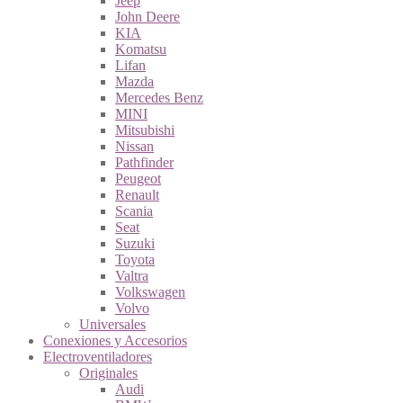
Jeep
John Deere
KIA
Komatsu
Lifan
Mazda
Mercedes Benz
MINI
Mitsubishi
Nissan
Pathfinder
Peugeot
Renault
Scania
Seat
Suzuki
Toyota
Valtra
Volkswagen
Volvo
Universales
Conexiones y Accesorios
Electroventiladores
Originales
Audi