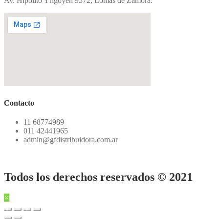
Av. Hipólito Yrigoyen 9572, Lomas de Zamora.
Contacto
11 68774989
011 42441965
admin@gfdistribuidora.com.ar
Todos los derechos reservados © 2021
×