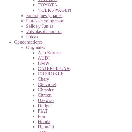
TOYOTA
VOLKSWAGEN
Embragues y partes
Partes de compresor
Sellos y Juntas
Valvulas de control
Poleas
Condensadores
Originales
Alfa Romeo
AUDI
BMW
CATERPILLAR
CHEROKEE
Chery
Chevrolet
Chrysler
Citroen
Daewoo
Dodge
FIAT
Ford
Honda
Hyundai