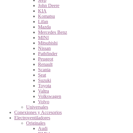
Jeep
John Deere
KIA
Komatsu
Lifan
Mazda
Mercedes Benz
MINI
Mitsubishi
Nissan
Pathfinder
Peugeot
Renault
Scania
Seat
Suzuki
Toyota
Valtra
Volkswagen
Volvo
Universales
Conexiones y Accesorios
Electroventiladores
Originales
Audi