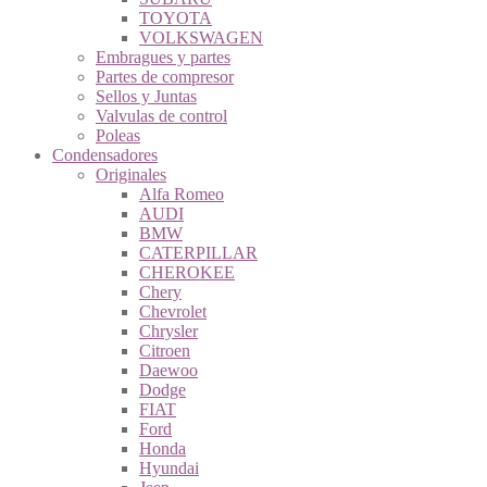
TOYOTA
VOLKSWAGEN
Embragues y partes
Partes de compresor
Sellos y Juntas
Valvulas de control
Poleas
Condensadores
Originales
Alfa Romeo
AUDI
BMW
CATERPILLAR
CHEROKEE
Chery
Chevrolet
Chrysler
Citroen
Daewoo
Dodge
FIAT
Ford
Honda
Hyundai