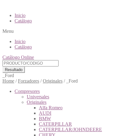
Inicio
Catálogo
Menu
Inicio
Catálogo
Catálogo Online
Resultado
_Ford
Home
/
Forzadores
/
Originales
/
_Ford
Compresores
Universales
Originales
Alfa Romeo
AUDI
BMW
CATERPILLAR
CATERPILLAR/JOHNDEERE
CHERY