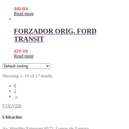
440-BA
Read more
FORZADOR ORIG. FORD
TRANSIT
43Y-VA
Read more
Showing 1–16 of 17 results
1
2
→
VOLVER
Ubicación
Av. Hipólito Yrigoyen 9572, Lomas de Zamora.