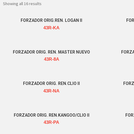
Showing all 16 results
FORZADOR ORIG.REN. LOGAN II
FOR
43R-KA
Read more
FORZADOR ORIG. REN. MASTER NUEVO
FORZA
43R-8A
Read more
FORZADOR ORIG. REN.CLIO II
FORZ
43R-NA
Read more
FORZADOR ORIG. REN.KANGOO/CLIO II
FOR
43R-PA
Read more