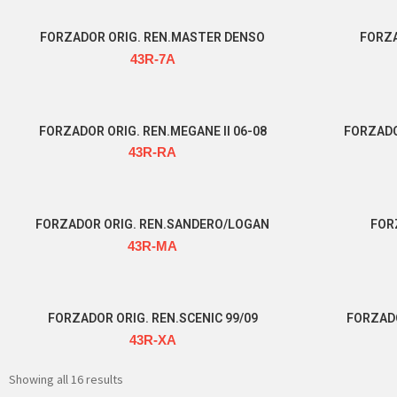
FORZADOR ORIG. REN.MASTER DENSO
FORZA
43R-7A
Read more
FORZADOR ORIG. REN.MEGANE II 06-08
FORZADO
43R-RA
Read more
FORZADOR ORIG. REN.SANDERO/LOGAN
FOR
43R-MA
Read more
FORZADOR ORIG. REN.SCENIC 99/09
FORZADO
43R-XA
Read more
Showing all 16 results