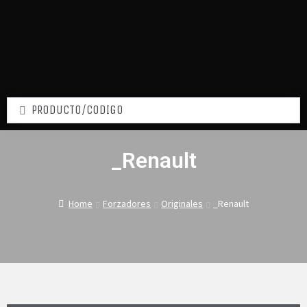
_Renault
Home
Forzadores
Originales
_Renault