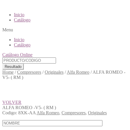
Inicio
Catálogo
Menu
Inicio
Catálogo
Catálogo Online
Resultado
Home
/
Compresores
/
Originales
/
Alfa Romeo
/
ALFA ROMEO -
V5- ( RM )
VOLVER
ALFA ROMEO -V5- ( RM )
Codigo:
8XK-AA
Alfa Romeo
,
Compresores
,
Originales