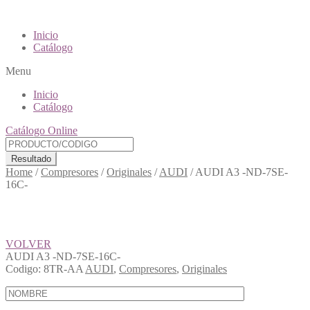
Inicio
Catálogo
Menu
Inicio
Catálogo
Catálogo Online
Resultado
Home
/
Compresores
/
Originales
/
AUDI
/
AUDI A3 -ND-7SE-
16C-
VOLVER
AUDI A3 -ND-7SE-16C-
Codigo:
8TR-AA
AUDI
,
Compresores
,
Originales