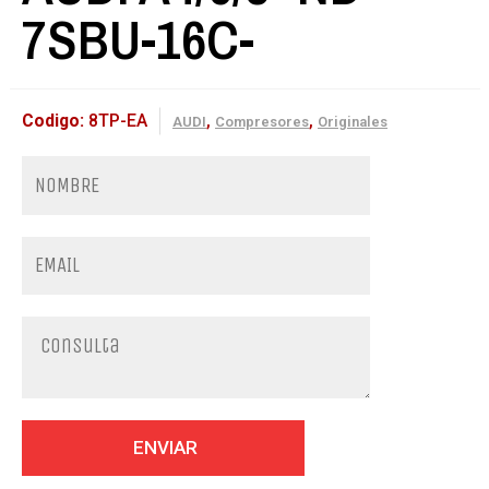
7SBU-16C-
Codigo:
8TP-EA
,
,
AUDI
Compresores
Originales