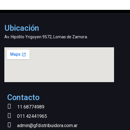
Ubicación
Av. Hipólito Yrigoyen 9572, Lomas de Zamora.
Contacto
11 68774989
011 42441965
admin@gfdistribuidora.com.ar