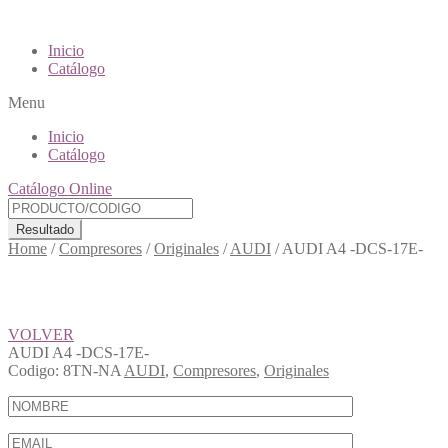
Inicio
Catálogo
Menu
Inicio
Catálogo
Catálogo Online
Resultado
Home
/
Compresores
/
Originales
/
AUDI
/
AUDI A4 -DCS-17E-
VOLVER
AUDI A4 -DCS-17E-
Codigo:
8TN-NA
AUDI
,
Compresores
,
Originales