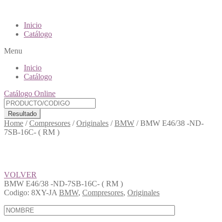
Inicio
Catálogo
Menu
Inicio
Catálogo
Catálogo Online
Resultado
Home
/
Compresores
/
Originales
/
BMW
/
BMW E46/38 -ND-
7SB-16C- ( RM )
VOLVER
BMW E46/38 -ND-7SB-16C- ( RM )
Codigo:
8XY-JA
BMW
,
Compresores
,
Originales