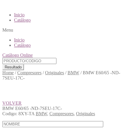
Inicio
Catálogo
Menu
Inicio
Catálogo
Catálogo Online
Resultado
Home
/
Compresores
/
Originales
/
BMW
/
BMW E60/65 -ND-
7SEU-17C-
VOLVER
BMW E60/65 -ND-7SEU-17C-
Codigo:
8XY-TA
BMW
,
Compresores
,
Originales