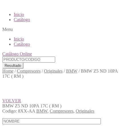
Inicio
Catálogo
Menu
Inicio
Catálogo
Catálogo Online
Resultado
Home
/
Compresores
/
Originales
/
BMW
/
BMW Z5 ND 10PA
17C ( RM )
VOLVER
BMW Z5 ND 10PA 17C ( RM )
Codigo:
8XX-AA
BMW
,
Compresores
,
Originales