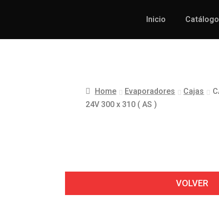
Inicio
Catálogo
Home
Evaporadores
Cajas
C
24V 300 x 310 ( AS )
VOLVER