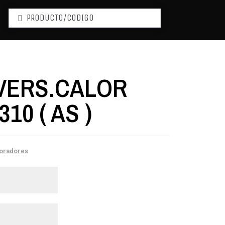
VERS.CALOR
310 ( AS )
oradores