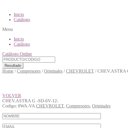
Inicio
Catálogo
Menu
Inicio
Catálogo
Catálogo Online
Resultado
Home
/
Compresores
/
Originales
/
CHEVROLET
/
CHEV.ASTRA G
VOLVER
CHEV.ASTRA G -SD-6V-12-
Codigo:
8WA-VA
CHEVROLET
,
Compresores
,
Originales