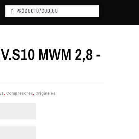
V.S10 MWM 2,8 -
,
,
ET
Compresores
Originales