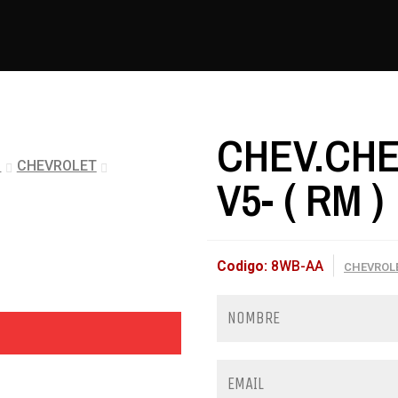
CHEV.CHE
s
CHEVROLET
V5- ( RM )
Codigo:
8WB-AA
CHEVROL