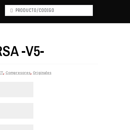
SA -V5-
,
,
ET
Compresores
Originales