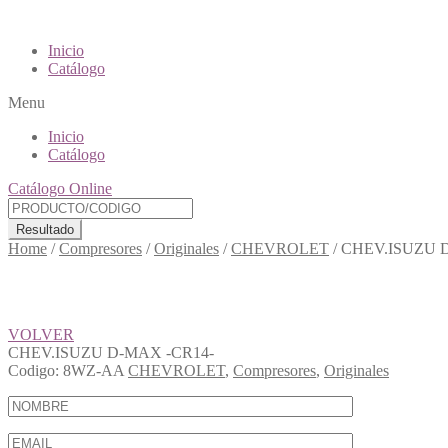
Inicio
Catálogo
Menu
Inicio
Catálogo
Catálogo Online
Resultado
Home
/
Compresores
/
Originales
/
CHEVROLET
/
CHEV.ISUZU 
VOLVER
CHEV.ISUZU D-MAX -CR14-
Codigo:
8WZ-AA
CHEVROLET
,
Compresores
,
Originales