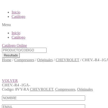
Inicio
Catálogo
Menu
Inicio
Catálogo
Catálogo Online
Resultado
Home
/
Compresores
/
Originales
/
CHEVROLET
/
CHEV.-R4 -1G
VOLVER
CHEV.-R4 -1GA-
Codigo:
8VY-RA
CHEVROLET
,
Compresores
,
Originales