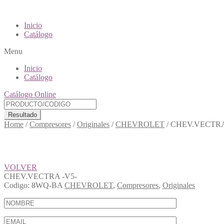
Inicio
Catálogo
Menu
Inicio
Catálogo
Catálogo Online
Resultado
Home
/
Compresores
/
Originales
/
CHEVROLET
/
CHEV.VECTRA
VOLVER
CHEV.VECTRA -V5-
Codigo:
8WQ-BA
CHEVROLET
,
Compresores
,
Originales