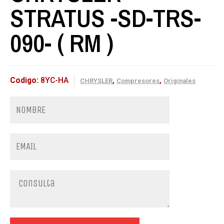
STRATUS -SD-TRS-
090- ( RM )
Codigo:
8YC-HA
,
,
CHRYSLER
Compresores
Originales