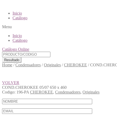
Inicio
Catálogo
Menu
Inicio
Catálogo
Catálogo Online
Resultado
Home
/
Condensadores
/
Originales
/
CHEROKEE
/
COND.CHEROKE
VOLVER
COND.CHEROKEE 05/07 650 x 460
Codigo:
196-PA
CHEROKEE
,
Condensadores
,
Originales