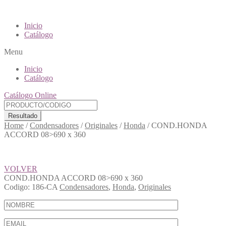
Inicio
Catálogo
Menu
Inicio
Catálogo
Catálogo Online
Resultado
Home
/
Condensadores
/
Originales
/
Honda
/
COND.HONDA
ACCORD 08>690 x 360
VOLVER
COND.HONDA ACCORD 08>690 x 360
Codigo:
186-CA
Condensadores
,
Honda
,
Originales