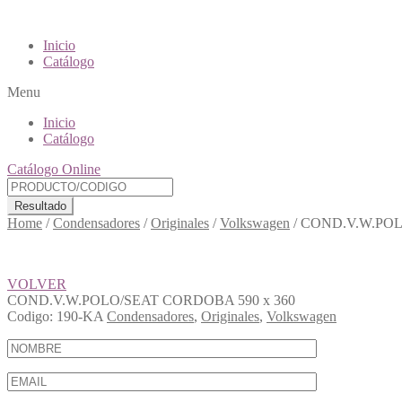
Inicio
Catálogo
Menu
Inicio
Catálogo
Catálogo Online
Resultado
Home
/
Condensadores
/
Originales
/
Volkswagen
/
COND.V.W.POL
VOLVER
COND.V.W.POLO/SEAT CORDOBA 590 x 360
Codigo:
190-KA
Condensadores
,
Originales
,
Volkswagen