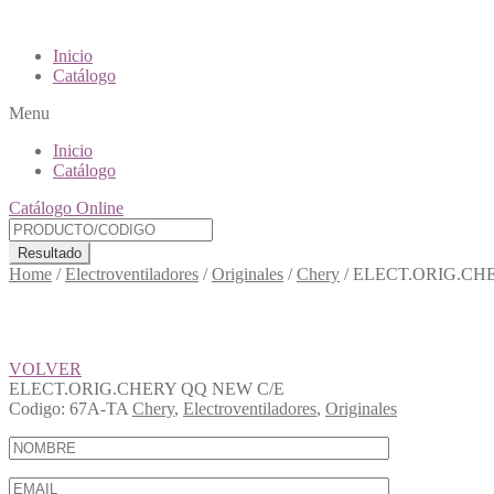
Inicio
Catálogo
Menu
Inicio
Catálogo
Catálogo Online
Resultado
Home
/
Electroventiladores
/
Originales
/
Chery
/
ELECT.ORIG.CH
VOLVER
ELECT.ORIG.CHERY QQ NEW C/E
Codigo:
67A-TA
Chery
,
Electroventiladores
,
Originales