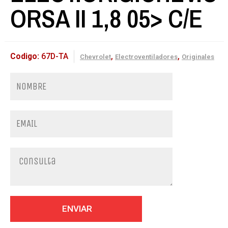
ORSA II 1,8 05> C/E
Codigo:
67D-TA
,
,
Chevrolet
Electroventiladores
Originales