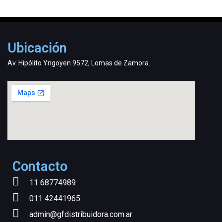
Ubicación
Av. Hipólito Yrigoyen 9572, Lomas de Zamora.
Contacto
11 68774989
011 42441965
admin@gfdistribuidora.com.ar