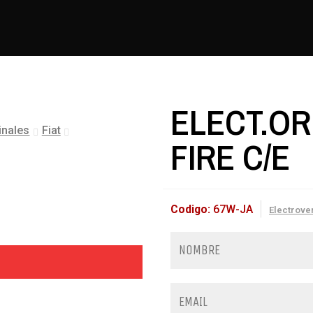
ELECT.ORI
inales
Fiat
FIRE C/E
Codigo:
67W-JA
Electrove