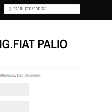
G.FIAT PALIO
,
,
ntiladores
Fiat
Originales