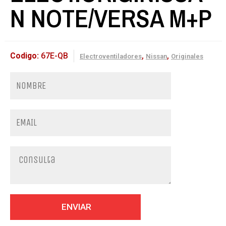
N NOTE/VERSA M+P
Codigo:
67E-QB
,
,
Electroventiladores
Nissan
Originales