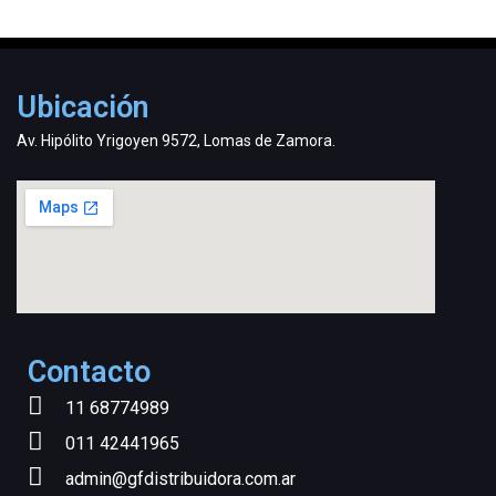
Ubicación
Av. Hipólito Yrigoyen 9572, Lomas de Zamora.
Contacto
11 68774989
011 42441965
admin@gfdistribuidora.com.ar