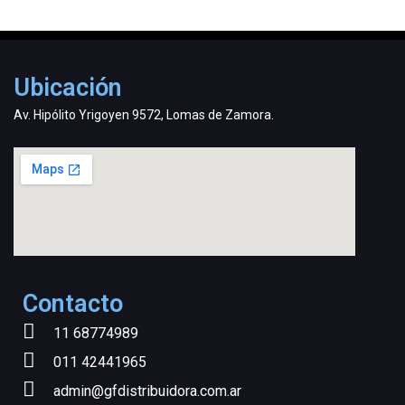
Ubicación
Av. Hipólito Yrigoyen 9572, Lomas de Zamora.
Contacto
11 68774989
011 42441965
admin@gfdistribuidora.com.ar