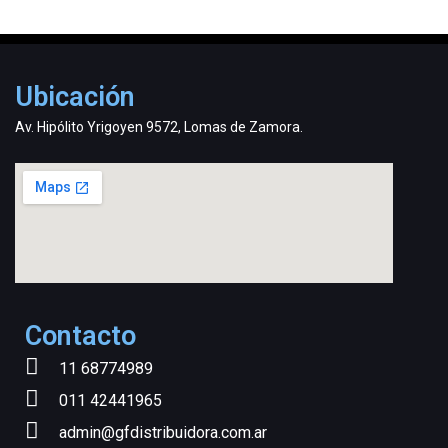
Ubicación
Av. Hipólito Yrigoyen 9572, Lomas de Zamora.
Contacto
11 68774989
011 42441965
admin@gfdistribuidora.com.ar