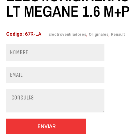
LT MEGANE 1.6 M+P
Codigo:
67R-LA
,
,
Electroventiladores
Originales
Renault