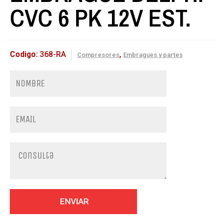
CVC 6 PK 12V EST.
Codigo:
368-RA
,
Compresores
Embragues y partes