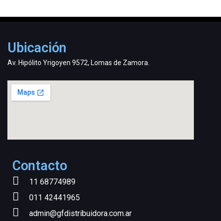
Ubicación
Av. Hipólito Yrigoyen 9572, Lomas de Zamora.
Contacto
11 68774989
011 42441965
admin@gfdistribuidora.com.ar