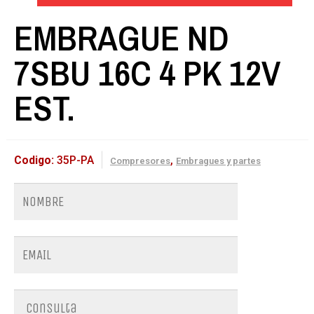
EMBRAGUE ND
7SBU 16C 4 PK 12V
EST.
Codigo:
35P-PA
,
Compresores
Embragues y partes