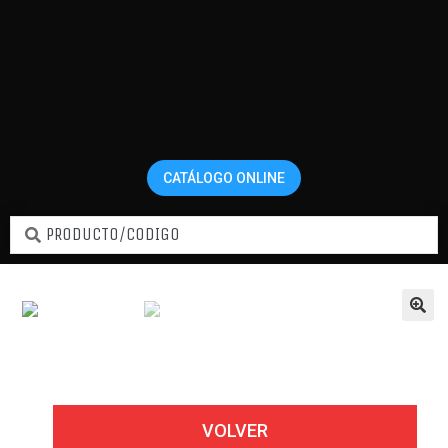
CATÁLOGO ONLINE
Home
Compresores
Embragues y partes
EMBRAGUE ND 7SBU 16C 4 PK 12V EST.
VOLVER