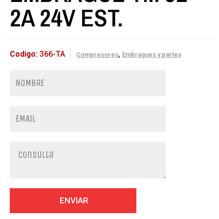
2A 24V EST.
Codigo:
366-TA
,
Compresores
Embragues y partes