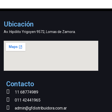
Ubicación
Av. Hipólito Yrigoyen 9572, Lomas de Zamora.
Contacto
11 68774989
011 42441965
admin@gfdistribuidora.com.ar