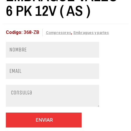
6 PK 12V ( AS )
Codigo:
368-ZB
,
Compresores
Embragues y partes