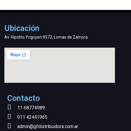
Ubicación
Av. Hipólito Yrigoyen 9572, Lomas de Zamora.
Contacto
11 68774989
011 42441965
admin@gfdistribuidora.com.ar