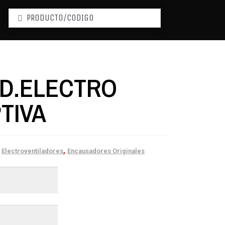
D.ELECTRO
TIVA
,
,
Electroventiladores
Encausadores Originales