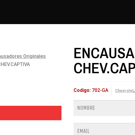
ENCAUSA
usadores Originales
CHEV.CAP
HEV.CAPTIVA
Codigo:
702-GA
Chevrolet