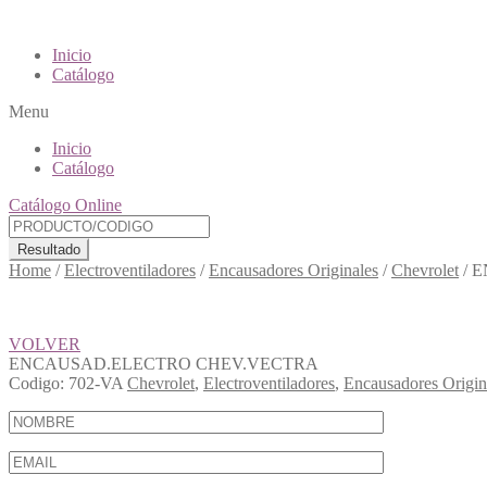
Inicio
Catálogo
Menu
Inicio
Catálogo
Catálogo Online
Resultado
Home
/
Electroventiladores
/
Encausadores Originales
/
Chevrolet
/
E
VOLVER
ENCAUSAD.ELECTRO CHEV.VECTRA
Codigo:
702-VA
Chevrolet
,
Electroventiladores
,
Encausadores Origin