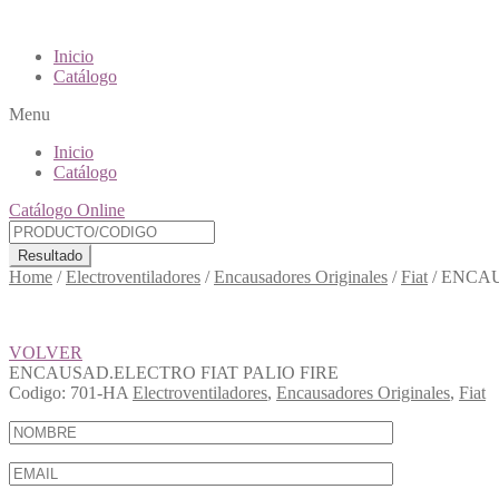
Inicio
Catálogo
Menu
Inicio
Catálogo
Catálogo Online
Resultado
Home
/
Electroventiladores
/
Encausadores Originales
/
Fiat
/
ENCAU
VOLVER
ENCAUSAD.ELECTRO FIAT PALIO FIRE
Codigo:
701-HA
Electroventiladores
,
Encausadores Originales
,
Fiat