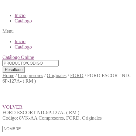
Inicio
Catálogo
Menu
Inicio
Catálogo
Catálogo Online
Resultado
Home
/
Compresores
/
Originales
/
FORD
/
FORD ESCORT ND-
6P-127A- ( RM )
VOLVER
FORD ESCORT ND-6P-127A- ( RM )
Codigo:
8VK-AA
Compresores
,
FORD
,
Originales