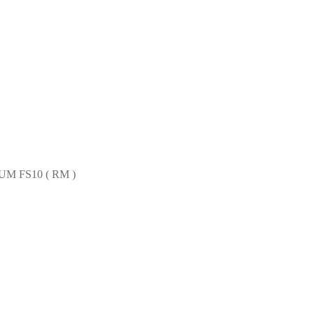
M FS10 ( RM )