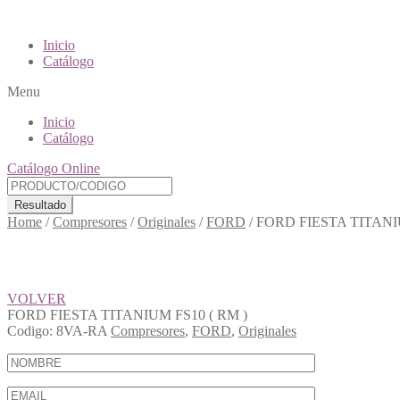
Inicio
Catálogo
Menu
Inicio
Catálogo
Catálogo Online
Resultado
Home
/
Compresores
/
Originales
/
FORD
/
FORD FIESTA TITANIU
VOLVER
FORD FIESTA TITANIUM FS10 ( RM )
Codigo:
8VA-RA
Compresores
,
FORD
,
Originales