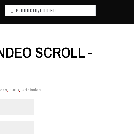
NDEO SCROLL -
,
,
res
FORD
Originales