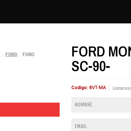
FORD MO
s
FORD
FORD
SC-90-
Codigo:
8VT-MA
Compreso