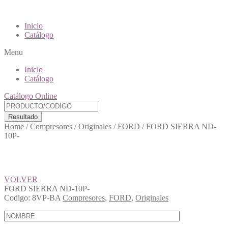
Inicio
Catálogo
Menu
Inicio
Catálogo
Catálogo Online
Resultado
Home
/
Compresores
/
Originales
/
FORD
/
FORD SIERRA ND-
10P-
VOLVER
FORD SIERRA ND-10P-
Codigo:
8VP-BA
Compresores
,
FORD
,
Originales