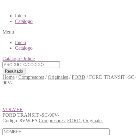
Inicio
Catálogo
Menu
Inicio
Catálogo
Catálogo Online
Resultado
Home
/
Compresores
/
Originales
/
FORD
/
FORD TRANSIT -SC-
90V-
VOLVER
FORD TRANSIT -SC-90V-
Codigo:
8VW-FA
Compresores
,
FORD
,
Originales