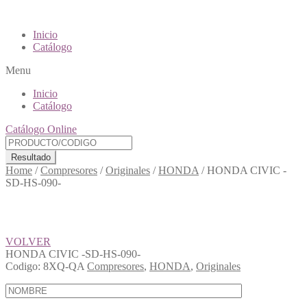
Inicio
Catálogo
Menu
Inicio
Catálogo
Catálogo Online
Resultado
Home
/
Compresores
/
Originales
/
HONDA
/
HONDA CIVIC -
SD-HS-090-
VOLVER
HONDA CIVIC -SD-HS-090-
Codigo:
8XQ-QA
Compresores
,
HONDA
,
Originales