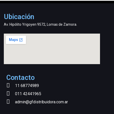
Ubicación
Av. Hipólito Yrigoyen 9572, Lomas de Zamora.
Contacto
11 68774989
011 42441965
admin@gfdistribuidora.com.ar