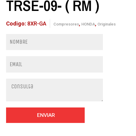
TRSE-09- ( RM )
Codigo:
8XR-GA
,
,
Compresores
HONDA
Originales