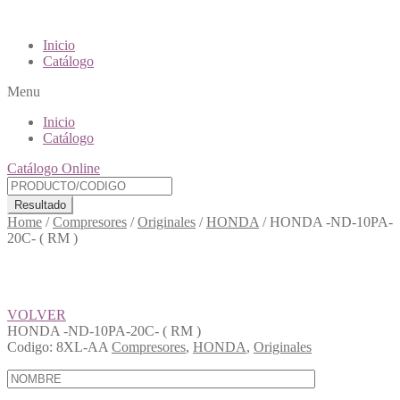
Inicio
Catálogo
Menu
Inicio
Catálogo
Catálogo Online
Resultado
Home
/
Compresores
/
Originales
/
HONDA
/
HONDA -ND-10PA-
20C- ( RM )
VOLVER
HONDA -ND-10PA-20C- ( RM )
Codigo:
8XL-AA
Compresores
,
HONDA
,
Originales