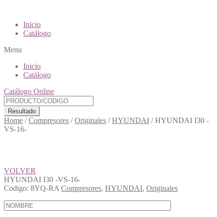
Inicio
Catálogo
Menu
Inicio
Catálogo
Catálogo Online
Resultado
Home
/
Compresores
/
Originales
/
HYUNDAI
/
HYUNDAI I30 -
VS-16-
VOLVER
HYUNDAI I30 -VS-16-
Codigo:
8YQ-RA
Compresores
,
HYUNDAI
,
Originales