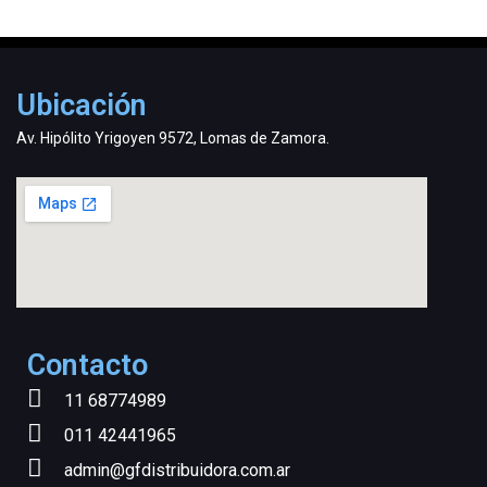
Ubicación
Av. Hipólito Yrigoyen 9572, Lomas de Zamora.
Contacto
11 68774989
011 42441965
admin@gfdistribuidora.com.ar